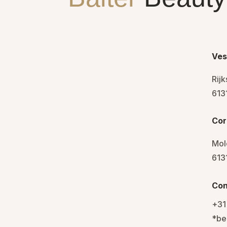
Ves
Rij
6131
Cor
Mol
613
Con
+31
*be