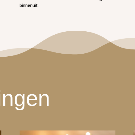
binnenuit.
ingen