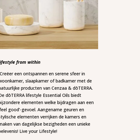
lifestyle from within
Creëer een ontspannen en serene sfeer in
woonkamer, slaapkamer of badkamer met de
natuurlijke producten van Cenzaa & dōTERRA.
De dōTERRA lifestyle Essential Oils biedt
bijzondere elementen welke bijdragen aan een
‘feel good’-gevoel. Aangename geuren en
stylische elementen verrijken de kamers en
maken van dagelijkse bezigheden een unieke
belevenis! Live your Lifestyle!