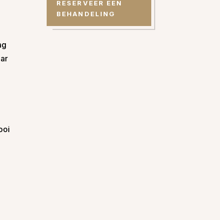
RESERVEER EEN
BEHANDELING
ag
aar
ooi